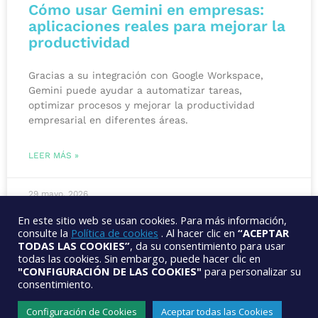
Cómo usar Gemini en empresas:
aplicaciones reales para mejorar la
productividad
Gracias a su integración con Google Workspace,
Gemini puede ayudar a automatizar tareas,
optimizar procesos y mejorar la productividad
empresarial en diferentes áreas.
LEER MÁS »
29 mayo, 2026
En este sitio web se usan cookies. Para más información,
consulte la
Política de cookies
. Al hacer clic en
“ACEPTAR
VER TODO
TODAS LAS COOKIES”
, da su consentimiento para usar
todas las cookies. Sin embargo, puede hacer clic en
"CONFIGURACIÓN DE LAS COOKIES"
para personalizar su
consentimiento.
Configuración de Cookies
Aceptar todas las Cookies