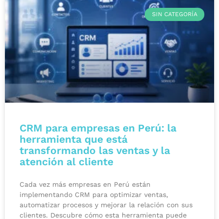
SIN CATEGORÍA
CRM para empresas en Perú: la
herramienta que está
transformando las ventas y la
atención al cliente
Cada vez más empresas en Perú están
implementando CRM para optimizar ventas,
automatizar procesos y mejorar la relación con sus
clientes. Descubre cómo esta herramienta puede