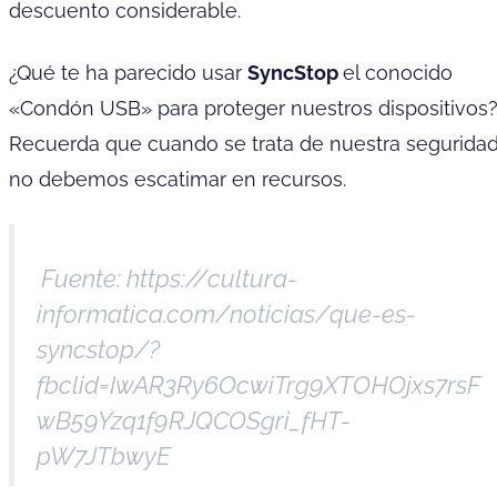
descuento considerable.
¿Qué te ha parecido usar
SyncStop
el conocido
«Condón USB» para proteger nuestros dispositivos
Recuerda que cuando se trata de nuestra seguridad
no debemos escatimar en recursos.
Fuente: https://cultura-
informatica.com/noticias/que-es-
syncstop/?
fbclid=IwAR3Ry6OcwiTrg9XTOHOjxs7rsF
wB59Yzq1f9RJQCOSgri_fHT-
pW7JTbwyE